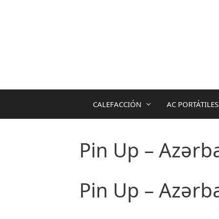
Saltar
al
contenido
CALEFACCIÓN
AC PORTÁTILES
Pin Up – Azərb
Pin Up – Azərb