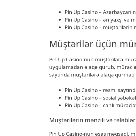
Pin Up Casino – Azərbaycanın 
Pin Up Casino – ən yaxşı və m
Pin Up Casino – müştərilərin m
Müştərilər üçün mür
Pin Up Casino-nun müştərilərə mürac
uygulamadan əlaqə qurub, müraciət 
saytında müştərilərə əlaqə qurmaq
Pin Up Casino – rəsmi saytın
Pin Up Casino – sosial şəbəkə
Pin Up Casino – canlı müraciət
Müştərilərin mənzili və tələblə
Pin Up Casino-nun əsas məqsədi, müş