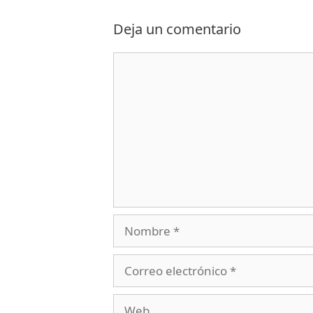
Deja un comentario
Comentario
Nombre
Correo
electrónico
Web