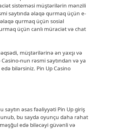
ciət sisteməsi müştərilərin mənzili
əsmi saytında əlaqə qurmaq üçün e-
a əlaqə qurmaq üçün sosial
 qurmaq üçün canlı müraciət və chat
əqsədi, müştərilərinə ən yaxşı və
Up Casino-nun rəsmi saytından və ya
də bilərsiniz. Pin Up Casino
saytın əsas fəaliyyəti Pin Up giriş
n olunub, bu sayda oyunçu daha rahat
məşğul edə biləcəyi güvənli və