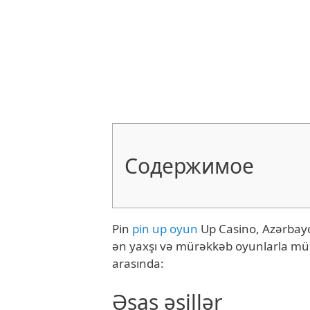
Содержимое
Pin
pin up oyun
Up Casino, Azərbayc
ən yaxşı və mürəkkəb oyunlarla mürac
arasında:
Əsas əsillər